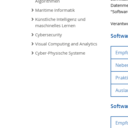
Algorithmen
Datenmen
Maritime Informatik
"Softwar
Künstliche Intelligenz und
Verantwor
maschinelles Lernen
Cybersecurity
Softwa
Visual Computing and Analytics
Empf
Cyber-Physische Systeme
Nebe
Us
Da
Prakt
Besond
angeb
Da
Ausla
Als Pr
D
Anwend
Ar
sowie 
Es kön
Mo
Softwa
Prakti
Entwic
Empf