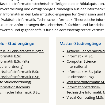
asst die informationstechnischen Teilgebiete der Bildakquisition
verarbeitung und dazugehörige Grundlagen aus der Informatik v
m Informatik in den Lehramtsstudiengängen für Gymnasien und f
raktische Informatik, Technische Informatik, Theoretische Inform
tuellen Anforderungen des Lehrerberufs fachlich und fachdidakti
bewerten und gegebenenfalls für eine adressatengerechte Vermittl
lor-Studiengänge
Master-Studiengänge
tuelle Lehrveranstaltungen
Aktuelle Lehrveranstal
formatik B.Sc.
Informatik M.Sc
.
formatik B.Sc.
(alte
Computer Science
udienordnung)
International
rtschaftsinformatik B.Sc.
Informatik M.Sc.
(alte
rtschaftsinformatik B.Sc.
Studienordnung)
lte Studienordnung)
Wirtschaftinformatik M.
formationstechnik/
Informationstechnik/
chnische Informatik B.Sc.
Technische Informatik M
Visual Computing M.Sc.