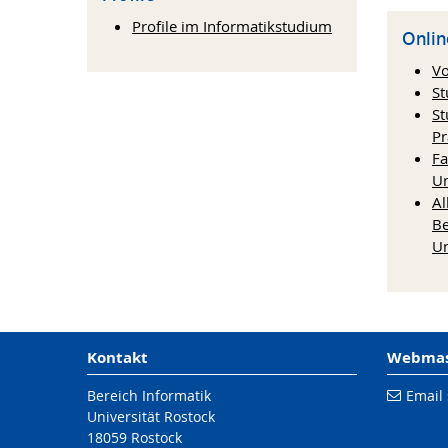
Profile im Informatikstudium
Onlin
Vo
St
St
Pr
Fa
Un
Al
Be
Un
Kontakt
Webmast
Bereich Informatik
Email
Universität Rostock
18059 Rostock