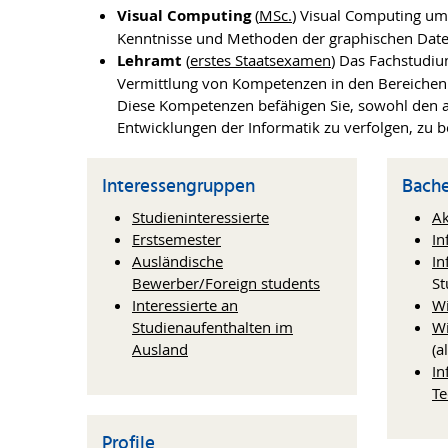
Visual Computing
(
MSc.
) Visual Computing umf
Kenntnisse und Methoden der graphischen Daten
Lehramt
(
erstes Staatsexamen
) Das Fachstudiu
Vermittlung von Kompetenzen in den Bereichen P
Diese Kompetenzen befähigen Sie, sowohl den ak
Entwicklungen der Informatik zu verfolgen, zu 
Interessengruppen
Bache
Studieninteressierte
Ak
Erstsemester
In
Ausländische
In
Bewerber/Foreign students
St
Interessierte an
Wi
Studienaufenthalten im
Wi
Ausland
(a
In
Te
Profile