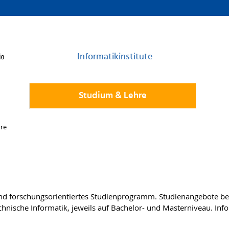
Informatikinstitute
Studium & Lehre
hre
und forschungsorientiertes Studienprogramm. Studienangebote bei
chnische Informatik, jeweils auf Bachelor- und Masterniveau. In