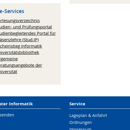
e-Services
rlesungsverzeichnis
udien- und Prüfungsportal
udienbegleitendes Portal für
äsenzlehre (Stud.IP)
cheinstieg Informatik
iversitätsbibliothek
lgemeine
ratungsangebote der
iversität
er Informatik
Service
 senden
Lageplan & Anfahrt
Ordnungen
Impressum