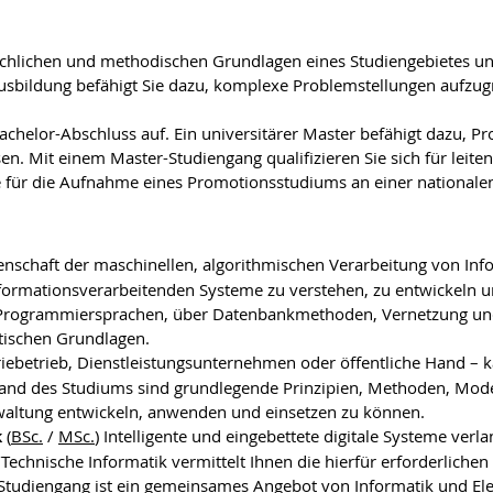
fachlichen und methodischen Grundlagen eines Studiengebietes und
-Ausbildung befähigt Sie dazu, komplexe Problemstellungen aufzug
achelor-Abschluss auf. Ein universitärer Master befähigt dazu, P
n. Mit einem Master-Studiengang qualifizieren Sie sich für leiten
e für die Aufnahme eines Promotionsstudiums an einer nationalen 
ssenschaft der maschinellen, algorithmischen Verarbeitung von In
nformationsverarbeitenden Systeme zu verstehen, zu entwickeln u
 Programmiersprachen, über Datenbankmethoden, Vernetzung und C
tischen Grundlagen.
riebetrieb, Dienstleistungsunternehmen oder öffentliche Hand 
tand des Studiums sind grundlegende Prinzipien, Methoden, Mod
altung entwickeln, anwenden und einsetzen zu können.
k
(
BSc.
/
MSc.
) Intelligente und eingebettete digitale Systeme v
echnische Informatik vermittelt Ihnen die hierfür erforderliche
 Studiengang ist ein gemeinsames Angebot von Informatik und Ele