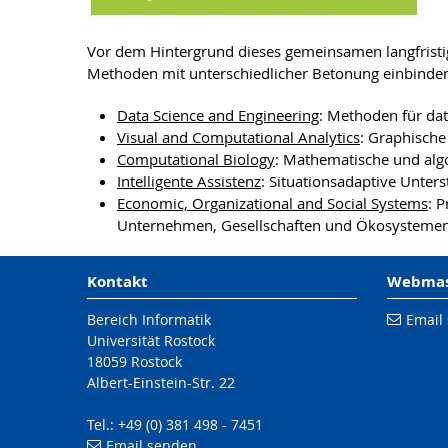
Vor dem Hintergrund dieses gemeinsamen langfristig
Methoden mit unterschiedlicher Betonung einbinden,
Data Science and Engineering
: Methoden für da
Visual and Computational Analytics
: Graphisch
Computational Biology
: Mathematische und alg
Intelligente Assistenz
: Situationsadaptive Unter
Economic, Organizational and Social Systems
: 
Unternehmen, Gesellschaften und Ökosysteme
Kontakt
Webmast
Bereich Informatik
Email
Universität Rostock
18059 Rostock
Albert-Einstein-Str. 22
Tel.: +49 (0) 381 498 - 7451
Email senden