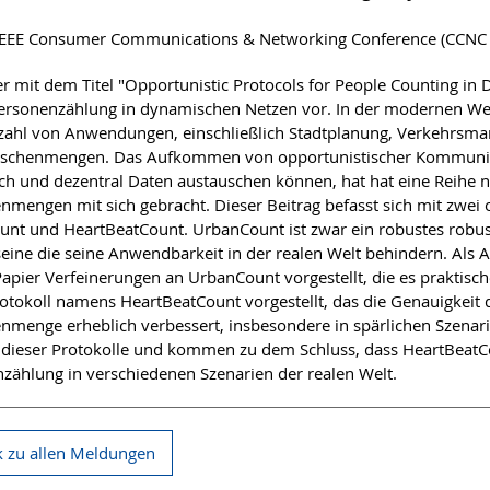
 IEEE Consumer Communications & Networking Conference (CCNC
r mit dem Titel "Opportunistic Protocols for People Counting in 
Personenzählung in dynamischen Netzen vor. In der modernen We
lzahl von Anwendungen, einschließlich Stadtplanung, Verkehrs
schenmengen. Das Aufkommen von opportunistischer Kommunikat
ch und dezentral Daten austauschen können, hat hat eine Reihe 
mengen mit sich gebracht. Dieser Beitrag befasst sich mit zwei 
nt und HeartBeatCount. UrbanCount ist zwar ein robustes robust
 seine die seine Anwendbarkeit in der realen Welt behindern. Als
apier Verfeinerungen an UrbanCount vorgestellt, die es praktisc
otokoll namens HeartBeatCount vorgestellt, das die Genauigkeit 
menge erheblich verbessert, insbesondere in spärlichen Szenari
 dieser Protokolle und kommen zu dem Schluss, dass HeartBeatCo
zählung in verschiedenen Szenarien der realen Welt.
 zu allen Meldungen