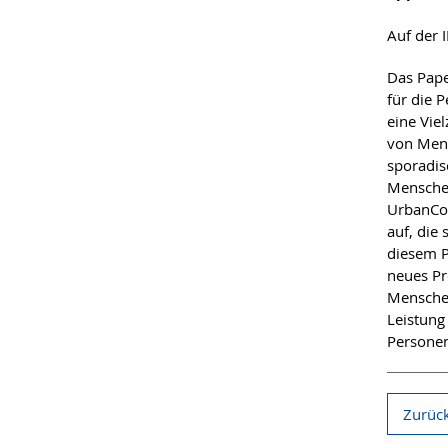
Auf der
Das Pape
für die 
eine Vie
von Men
sporadis
Menschen
UrbanCou
auf, die
diesem P
neues Pr
Menschen
Leistung
Personen
Zurück